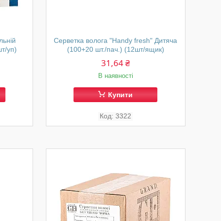
льній
Серветка волога "Handy fresh" Дитяча
т/уп)
(100+20 шт./пач.) (12шт/ящик)
31,64 ₴
В наявності
Купити
3322