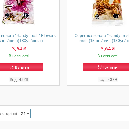
 волога "Handy fresh" Flowers
Серветка волога "Handy fres
5 шт./пач.)(130уп/ящик)
fresh (15 шт./пач.)(130уп/
3,64 ₴
3,64 ₴
В наявності
В наявності
Купити
Купити
4328
4329