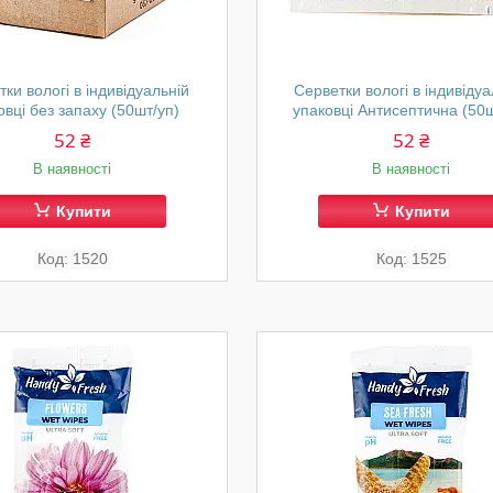
ки вологі в індивідуальній
Серветки вологі в індивідуа
овці без запаху (50шт/уп)
упаковці Антисептична (50ш
52 ₴
52 ₴
В наявності
В наявності
Купити
Купити
1520
1525