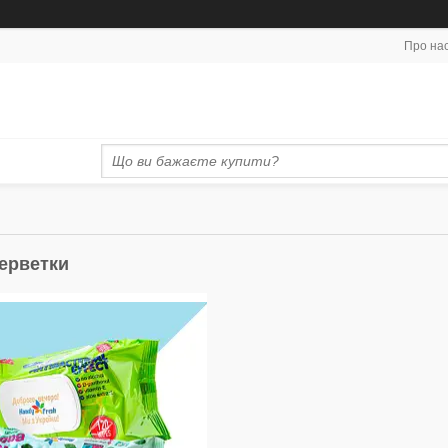
Про на
серветки