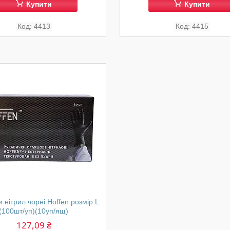
Купити
Купити
4413
4415
 нітрил чорні Hoffen розмір L
(100шт/уп)(10уп/ящ)
127,09 ₴