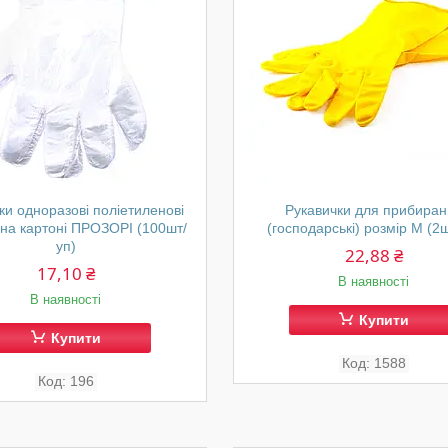
ки одноразові поліетиленові
Рукавички для прибира
 на картоні ПРОЗОРІ (100шт/
(господарські) розмір М (2ш
уп)
22,88 ₴
17,10 ₴
В наявності
В наявності
Купити
Купити
1588
196