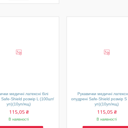
ички медичні латексні білі
Рукавички медичні латексні
 Safe-Shield розмір L (100шт/
опудрені Safe-Shield розмір S
уп)(10уп/ящ)
уп)(10уп/ящ)
115,05 ₴
115,05 ₴
В наявності
В наявності