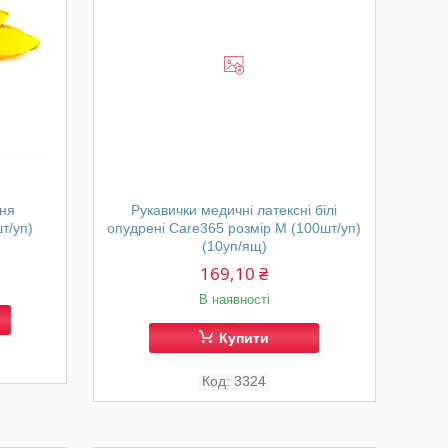
ння
Рукавички медичні латексні білі
т/уп)
опудрені Care365 розмір М (100шт/уп)
(10уп/ящ)
169,10 ₴
В наявності
Купити
3324