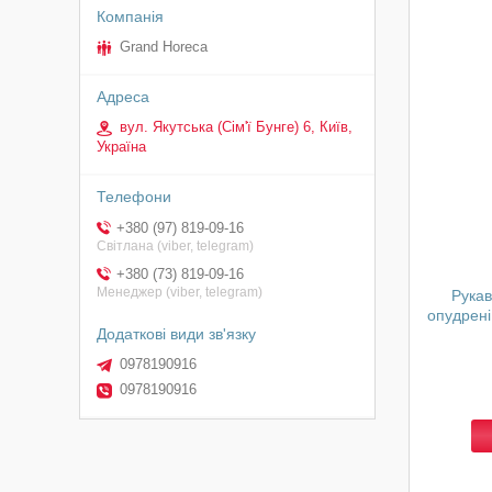
Grand Horeca
вул. Якутська (Сім'ї Бунге) 6, Київ,
Україна
+380 (97) 819-09-16
Світлана (viber, telegram)
+380 (73) 819-09-16
Менеджер (viber, telegram)
Рукав
опудрені
0978190916
0978190916