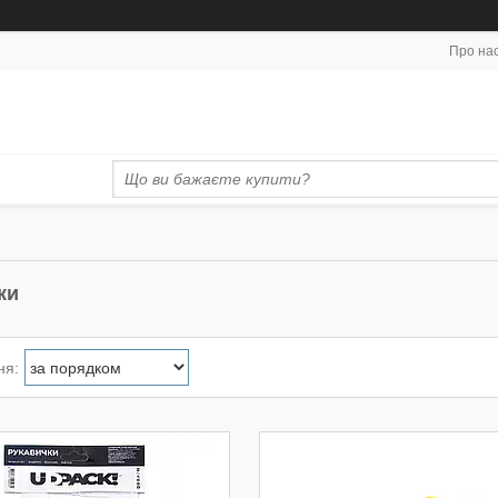
Про на
ки