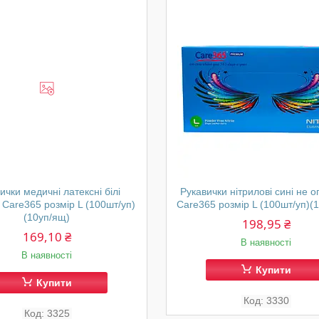
ички медичні латексні білі
Рукавички нітрилові сині не о
 Care365 розмір L (100шт/уп)
Care365 розмір L (100шт/уп)(
(10уп/ящ)
198,95 ₴
169,10 ₴
В наявності
В наявності
Купити
Купити
3330
3325