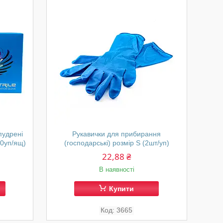
пудрені
Рукавички для прибирання
10уп/ящ)
(господарські) розмір S (2шт/уп)
22,88 ₴
В наявності
Купити
3665