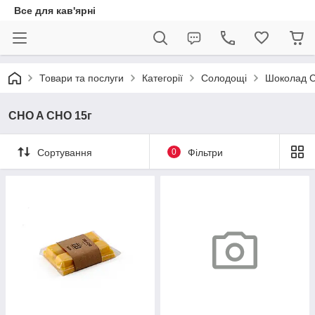
Все для кав'ярні
Товари та послуги
Категорії
Солодощі
Шоколад C
CHO A CHO 15г
Сортування
0
Фільтри