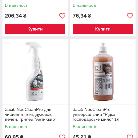
В наявності
В наявності
206,34
76,34
₴
₴
Купити
Купити
Засіб NeoCleanPro для
Засіб NeoCleanPro
чищення плит, духовок,
універсальний "Рідке
печей, грилей,"Анти-жир"
господарське мило" 1л
рідкий, лужний, розпилювач
В наявності
В наявності
500мл
68,95
45,21
₴
₴