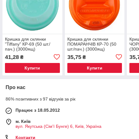
Кришка для склянки
Кришка для склянки
Криш
"Tiffany" КР-69 (50 шт./
ПОМАРАНЧІВ КР-70 (50
ЧОРН
пач.) (3000ящ)
шт./пач.) (3000ящ)
(30
41,28
35,75
35,
₴
₴
Купити
Купити
Про нас
86% позитивних з 97 відгуків за рік
Працює з 18.05.2012
м. Київ
вул. Якутська (Сім'ї Бунге) 6, Київ, Україна
Контакти