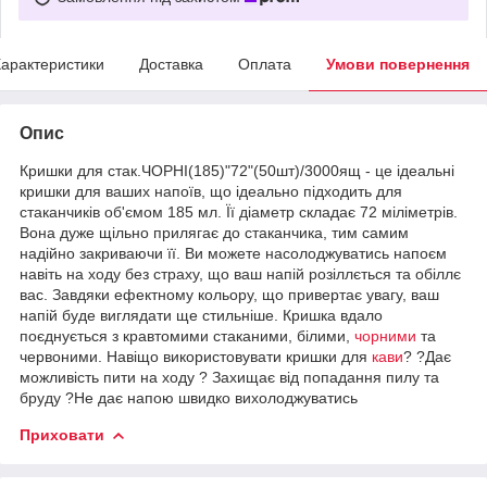
арактеристики
Доставка
Оплата
Умови повернення
Опис
Кришки для стак.ЧОРНІ(185)"72"(50шт)/3000ящ - це ідеальні
кришки для ваших напоїв, що ідеально підходить для
стаканчиків об'ємом 185 мл. Її діаметр складає 72 міліметрів.
Вона дуже щільно прилягає до стаканчика, тим самим
надійно закриваючи її. Ви можете насолоджуватись напоєм
навіть на ходу без страху, що ваш напій розіллється та обіллє
вас. Завдяки ефектному кольору, що привертає увагу, ваш
напій буде виглядати ще стильніше. Кришка вдало
поєднується з кравтомими стаканими, білими,
чорними
та
червоними. Навіщо використовувати кришки для
кави
? ?Дає
можливість пити на ходу ? Захищає від попадання пилу та
бруду ?Не дає напою швидко вихолоджуватись
Приховати