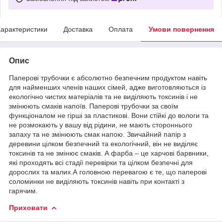
арактеристики
Доставка
Оплата
Умови повернення
Опис
Паперові трубочки є абсолютно безпечним продуктом навіть
для найменших членів наших сімей, адже виготовляються із
екологічно чистих матеріалів та не виділяють токсинів і не
змінюють смаків напоїв. Паперові трубочки за своїм
функціоналом не гірші за пластикові. Вони стійкі до вологи та
не розмокають у вашу від рідини, не мають стороннього
запаху та не змінюють смак напою. Звичайний папір з
деревини цілком безпечний та екологічний, він не виділяє
токсинів та не змінює смаків. А фарба – це харчові барвники,
які проходять всі стадії перевірки та цілком безпечні для
дорослих та малих.А головною перевагою є те, що паперові
соломинки не виділяють токсинів навіть при контакті з
гарячим.
Приховати