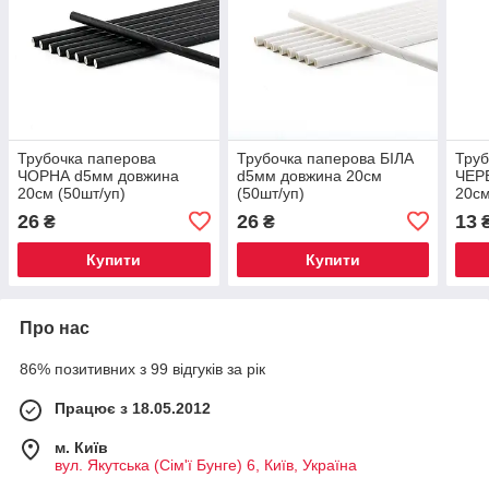
Трубочка паперова
Трубочка паперова БІЛА
Труб
ЧОРНА d5мм довжина
d5мм довжина 20см
ЧЕР
20см (50шт/уп)
(50шт/уп)
20см
26
26
13
₴
₴
Купити
Купити
Про нас
86% позитивних з 99 відгуків за рік
Працює з 18.05.2012
м. Київ
вул. Якутська (Сім'ї Бунге) 6, Київ, Україна