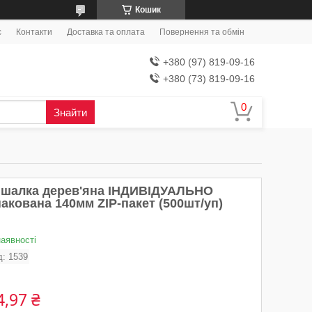
Кошик
с
Контакти
Доставка та оплата
Повернення та обмін
+380 (97) 819-09-16
+380 (73) 819-09-16
Знайти
ішалка дерев'яна ІНДИВІДУАЛЬНО
акована 140мм ZIP-пакет (500шт/уп)
наявності
д:
1539
4,97 ₴