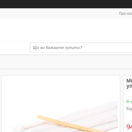
Про на
М
уп
В 
Ко
9