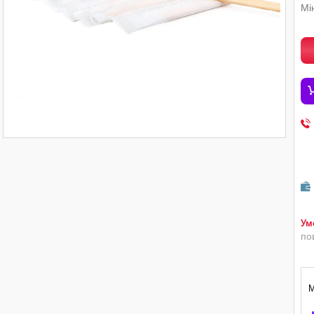
Мі
по