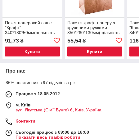
Пакет паперовий саше
Пакет з крафт паперу з
Паке
"Крафт"
крученими ручками
"Кра
340*180*50мм(щільність
350*260*130мм(щільність
340*
42г/м2)(Арт СШ005)
80г/м2)(Арт 700)(10шт/уп)
42г/
91,73
55,54
116
₴
₴
(100шт/уп)(1500шт/ящ)
(100шт/ящ)
(100
Купити
Купити
Про нас
86% позитивних з 97 відгуків за рік
Працює з 18.05.2012
м. Київ
вул. Якутська (Сім'ї Бунге) 6, Київ, Україна
Контакти
Сьогодні працює з 09:00 до 18:00
Показати весь графік роботи