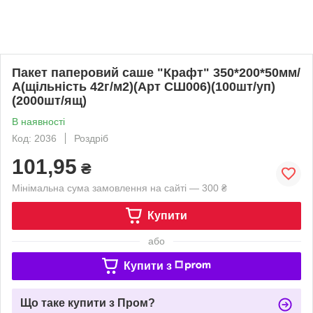
Пакет паперовий саше "Крафт" 350*200*50мм/
А(щільність 42г/м2)(Арт СШ006)(100шт/уп)
(2000шт/ящ)
В наявності
Код: 2036
Роздріб
101,95
₴
Мінімальна сума замовлення на сайті — 300 ₴
Купити
або
Купити з
Що таке купити з Пром?