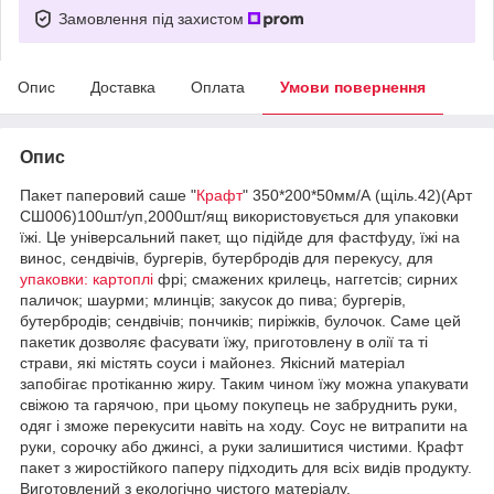
Замовлення під захистом
Опис
Доставка
Оплата
Умови повернення
Опис
Пакет паперовий саше "
Крафт
" 350*200*50мм/А (щіль.42)(Арт
СШ006)100шт/уп,2000шт/ящ використовується для упаковки
їжі. Це універсальний пакет, що підійде для фастфуду, їжі на
винос, сендвічів, бургерів, бутербродів для перекусу, для
упаковки: картоплі
фрі; смажених крилець, наггетсів; сирних
паличок; шаурми; млинців; закусок до пива; бургерів,
бутербродів; сендвічів; пончиків; пиріжків, булочок. Саме цей
пакетик дозволяє фасувати їжу, приготовлену в олії та ті
страви, які містять соуси і майонез. Якісний матеріал
запобігає протіканню жиру. Таким чином їжу можна упакувати
свіжою та гарячою, при цьому покупець не забруднить руки,
одяг і зможе перекусити навіть на ходу. Соус не витрапити на
руки, сорочку або джинсі, а руки залишитися чистими. Крафт
пакет з жиростійкого паперу підходить для всіх видів продукту.
Виготовлений з екологічно чистого матеріалу.