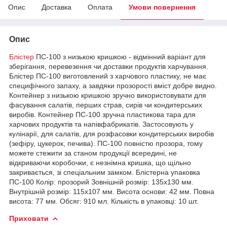
Опис
Доставка
Оплата
Умови повернення
Опис
Блістер
ПС-100 з низькою кришкою - відмінний варіант для
зберігання, перевезення чи доставки продуктів харчування.
Блістер ПС-100 виготовлений з харчового пластику, не має
специфічного запаху, а завдяки прозорості вміст добре видно.
Контейнер з низькою кришкою зручно використовувати для
фасування салатів, перших страв, сирів чи кондитерських
виробів. Контейнер ПС-100 зручна пластикова тара для
харчових продуктів та напівфабрикатів. Застосовують у
кулінарії, для салатів, для розфасовки кондитерських виробів
(зефіру, цукерок, печива). ПС-100 повністю прозора, тому
можете стежити за станом продукції всередині, не
відкриваючи коробочки, є незнімна кришка, що щільно
закривається, зі спеціальним замком. Блістерна упаковка
ПС-100 Колір: прозорий Зовнішній розмір: 135х130 мм.
Внутрішній розмір: 115х107 мм. Висота основи: 42 мм. Повна
висота: 77 мм. Обсяг: 910 мл. Кількість в упаковці: 10 шт.
Приховати