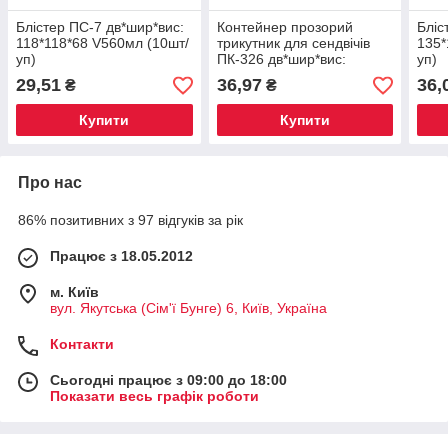
Блістер ПС-7 дв*шир*вис:
Контейнер прозорий
Бліс
118*118*68 V560мл (10шт/
трикутник для сендвічів
135*
уп)
ПК-326 дв*шир*вис:
уп)
188*79*85мм (10шт/уп)
29,51
36,97
36,
₴
₴
(500шт/ящик)
Купити
Купити
Про нас
86% позитивних з 97 відгуків за рік
Працює з 18.05.2012
м. Київ
вул. Якутська (Сім'ї Бунге) 6, Київ, Україна
Контакти
Сьогодні працює з 09:00 до 18:00
Показати весь графік роботи