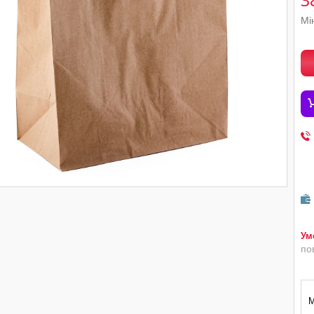
3
Мі
по