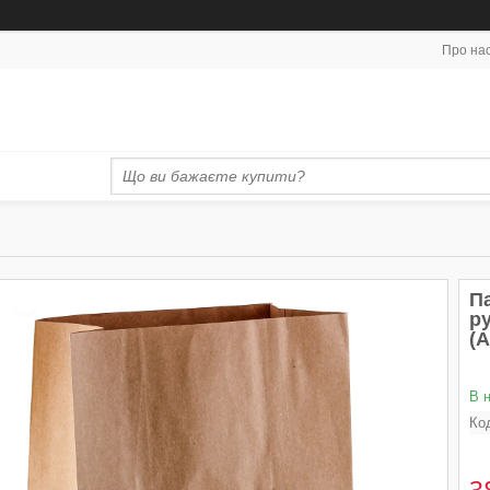
Про на
Па
ру
(А
В 
Ко