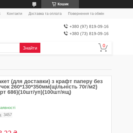
Кошик
с
Контакти
Доставка та оплата
Повернення та обмін
+380 (97) 819-09-16
+380 (73) 819-09-16
Знайти
кет (для доставки) з крафт паперу без
чок 260*130*350мм(щільність 70г/м2)
рт 686)(10шт/уп)(100шт/ящ)
наявності
д:
3457