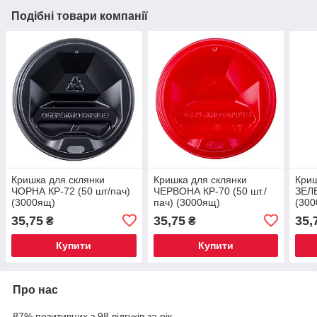
Подібні товари компанії
Кришка для склянки
Кришка для склянки
Криш
ЧОРНА КР-72 (50 шт/пач)
ЧЕРВОНА КР-70 (50 шт./
ЗЕЛЕ
(3000ящ)
пач) (3000ящ)
(30
35,75
35,75
35,
₴
₴
Купити
Купити
Про нас
87% позитивних з 98 відгуків за рік