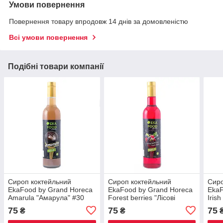
Умови повернення
Повернення товару впродовж 14 днів за домовленістю
Всі умови повернення
Подібні товари компанії
Сироп коктейльний
Сироп коктейльний
Сиро
EkaFood by Grand Horeca
EkaFood by Grand Horeca
EkaF
Amarula "Амарула" #30
Forest berries "Лісові
Iris
700 мл 0,9 кг СКЛО
ягоди" #26 700мл 0,9кг
ліке
75
75
75
₴
₴
СКЛО
СКЛ