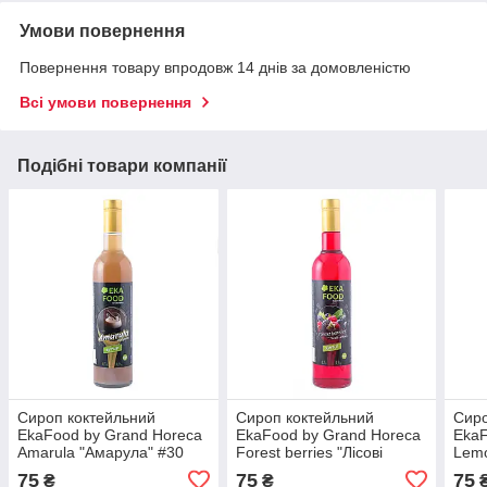
Умови повернення
Повернення товару впродовж 14 днів за домовленістю
Всі умови повернення
Подібні товари компанії
Сироп коктейльний
Сироп коктейльний
Сиро
EkaFood by Grand Horeca
EkaFood by Grand Horeca
EkaF
Amarula "Амарула" #30
Forest berries "Лісові
Lemo
700 мл 0,9 кг СКЛО
ягоди" #26 700мл 0,9кг
м'ят
75
75
75
₴
₴
СКЛО
СКЛ