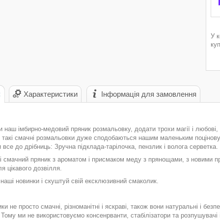
У 
ку
с
Характеристики
Інформація для замовлення
 наш імбирно-медовий пряник розмальовку, додати трохи магії і любові,
 такі смачні розмальовки дуже сподобаються нашим маленьким поціновув
все до дрібниць: Зручна підклада-тарілочка, пензлик і волога серветка.
і смачний пряник з ароматом і присмаком меду з прянощами, з новими п
я цікавого дозвілля.
наші новинки і скуштуй свій ексклюзивний смаколик.
ки не просто смачні, різноманітні і яскраві, також вони натуральні і бе
 Тому ми не використовуємо консенрванти, стабілізатори та розпушувачі