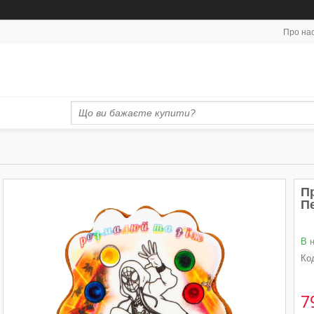
Про на
П
П
В 
Ко
7