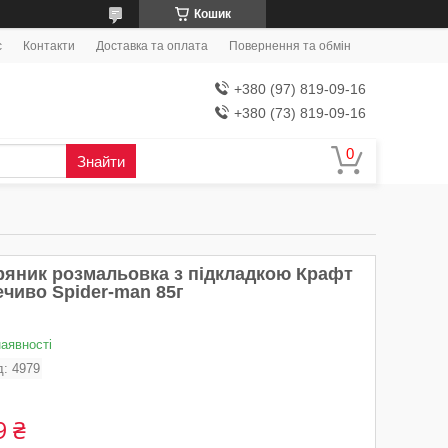
Кошик
с
Контакти
Доставка та оплата
Повернення та обмін
+380 (97) 819-09-16
+380 (73) 819-09-16
Знайти
ряник розмальовка з підкладкою Крафт
ечиво Spider-man 85г
наявності
д:
4979
9 ₴