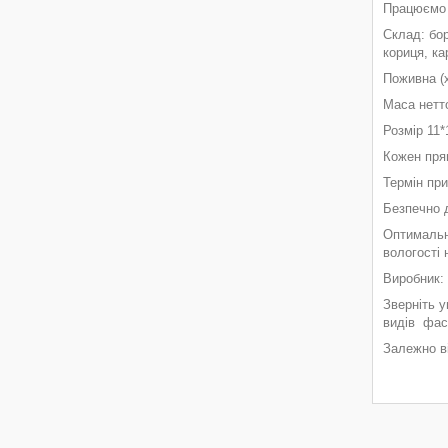
Працюємо 
Склад: бор
кориця, ка
Поживна (х
Маса нет
Розмір 11*
Кожен прян
Термін при
Безпечно д
Оптимальні
вологості 
Виробник:
Зверніть у
видів фас
Залежно ві