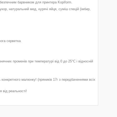
безпечним
барвником для принтера Kopiform.
кор, натуральний мед, курячі яйця, суміш спецій (імбир,
лога серветка.
онячних променів
при температурі від 0 до 25°С і відносній
ь конкретного малюнку! (пряників 17г з передбаченнями всіх
я від реальності!