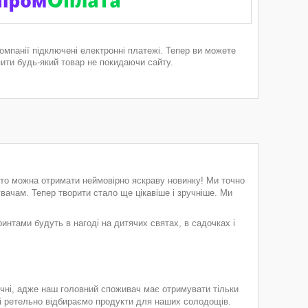
компанії підключені електронні платежі. Тепер ви можете
пити будь-який товар не покидаючи сайту.
 то можна отримати неймовірно яскраву новинку! Ми точно
ачам. Тепер творити стало ще цікавіше і зручніше. Ми
ринтами будуть в нагоді на
дитячих святах, в садочках
і
зпечні, адже наш головний споживач має отримувати тільки
 і ретельно відбираємо продукти для наших солодощів.