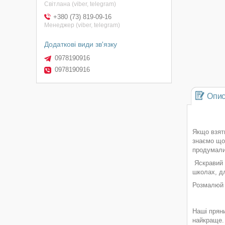
Світлана (viber, telegram)
+380 (73) 819-09-16
Менеджер (viber, telegram)
0978190916
0978190916
Опи
Якщо взяти
знаємо що
продумали 
Яскравий 
школах, дл
Розмалюй 
Наші пряни
найкраще.