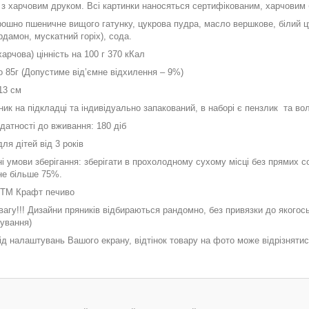
з харчовим друком. Всі картинки наносяться сертифікованим
,
харчовим
ошно пшеничне вищого гатунку, цукрова пудра, масло вершкове, білий цу
рдамон, мускатний горіх), сода.
арчова) цінність на 100 г 370 кКал
то
85
г (Допустиме від’ємне відхилення – 9%)
13 см
ик на підкладці та індивідуально запакований, в наборі є пензлик та во
датності до вживання: 180 діб
ля дітей від 3 років
 умови зберігання: зберігати в прохолодному сухому місці
без прямих с
не більше 75%.
 ТМ Крафт печиво
вагу!!! Дизайни пряників відбираються рандомно, без привязки до якогос
ування)
д налаштувань Вашого екрану, відтінок товару на фото може відрізнятис