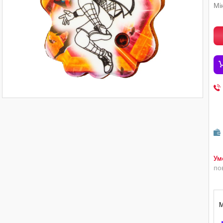
Мі
по