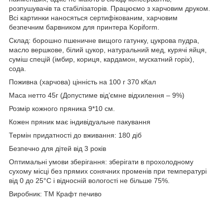
розпушувачів та стабілізаторів.
Працюємо з харчовим друком.
Всі картинки наносяться сертифікованим
,
харчовим
безпечним
барвником для принтера Kopiform.
Склад: борошно пшеничне вищого гатунку, цукрова пудра,
масло вершкове, білий цукор, натуральний мед, курячі яйця,
суміш спецій (імбир, кориця, кардамон, мускатний горіх),
сода.
Поживна (харчова) цінність на 100 г 370 кКал
Маса нетто 45г (Допустиме від’ємне відхилення – 9%)
Розмір кожного пряника 9*10 см.
Кожен пряник має індивідуальне пакування
Термін придатності до вживання: 180 діб
Безпечно для дітей від 3 років
Оптимальні умови зберігання: зберігати в прохолодному
сухому місці
без прямих сонячних променів
при температурі
від 0 до 25°С і відносній вологості не більше 75%.
Виробник: ТМ Крафт печиво