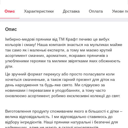
Опис
Характеристики
Доставка
Оплата
Умови п
Опис
Імбирно-медові пряники від ТМ Крафт печиво це вибух
кольорів і смаку! Наша компанія знається на мультиках майже
так само як і маленькі експерти, а тому ми маємо крутий
асортимент смачних, ароматних, яскравих пряничків з
улюбленими героями та милими звірятками яких обожнюють
діти.
Це зручний формат перекусу або просто поласувати коли
хочеться смачненьке, а також гарний презент для діток на
день народження та будь-яке свято. Ми слідкуємо за
новинками і перевагами в уподобаннях, а тому часто
оновлюємо асортимент, робимо ексклюзивні колекції до свят.
Виготовлення продукту споживачем якого в більшості є дітки –
велика відповідальність. І ми відповідально ставимось до
відбору інгредієнтів. Наші пряники натуральні і безпечні для
найменших, адже не мають в складі консервантів,