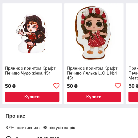
Пряник з принтом Крафт
Пряник з принтом Крафт
Прян
Печиво Чудо жінка 45г
Печиво Лялька L.O.L №4
Печи
45г
Метр
50
50
50
₴
₴
Купити
Купити
Про нас
87% позитивних з 98 відгуків за рік