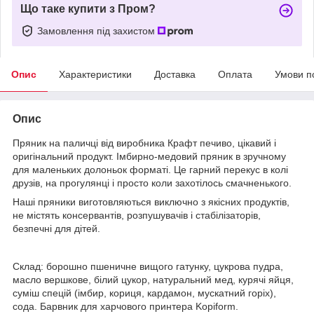
Що таке купити з Пром?
Замовлення під захистом
Опис
Характеристики
Доставка
Оплата
Умови п
Опис
Пряник на паличці від виробника Крафт печиво, цікавий і
оригінальний продукт. Імбирно-медовий пряник в зручному
для маленьких долоньок форматі. Це гарний перекус в колі
друзів, на прогулянці і просто коли захотілось смачненького.
Наші пряники виготовляються виключно з якісних продуктів,
не містять консервантів, розпушувачів і стабілізаторів,
безпечні для дітей.
Склад: борошно пшеничне вищого гатунку, цукрова пудра,
масло вершкове, білий цукор, натуральний мед, курячі яйця,
суміш спецій (імбир, кориця, кардамон, мускатний горіх),
сода. Барвник для харчового принтера
Kopiform.