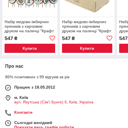
Набір медово-імбирних
Набір медово-імбирних
Набі
пряників з харчовим
пряників з харчовим
прян
друком на паличці "Крафт
друком на паличці "Крафт
друк
Печиво", серія "Посіпаки",
Печиво", серія
Печи
547
547
547
₴
₴
17 г/шт, 24 шт/уп
"Трансформери", 17 г/шт,
17 г
24 шт/уп
Купити
Купити
Про нас
86% позитивних з 99 відгуків за рік
Працює з 18.05.2012
м. Київ
вул. Якутська (Сім'ї Бунге) 6, Київ, Україна
Контакти
Сьогодні вихідний
Показати весь графік роботи