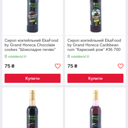
Сироп коктейльний EkaFood
Сироп коктейльний EkaFood
by Grand Horeca Chocolate
by Grand Horeca Caribbean
cookes "Шоколадне печіво"
rum "Кариский ром" #36 700
#85 700 мл 0,9 кг СКЛО
мл 0,9 кг СКЛО
В наявності
В наявності
75
75
₴
₴
Купити
Купити