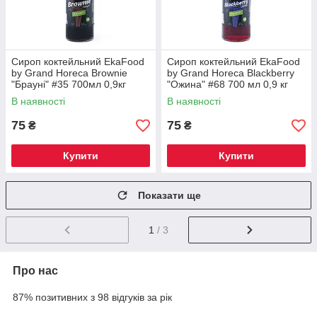
Сироп коктейльний EkaFood
Сироп коктейльний EkaFood
by Grand Horeca Brownie
by Grand Horeca Blackberry
"Брауні" #35 700мл 0,9кг
"Ожина" #68 700 мл 0,9 кг
СКЛО
СКЛО
В наявності
В наявності
75
75
₴
₴
Купити
Купити
Показати ще
1
/ 3
Про нас
87% позитивних з 98 відгуків за рік