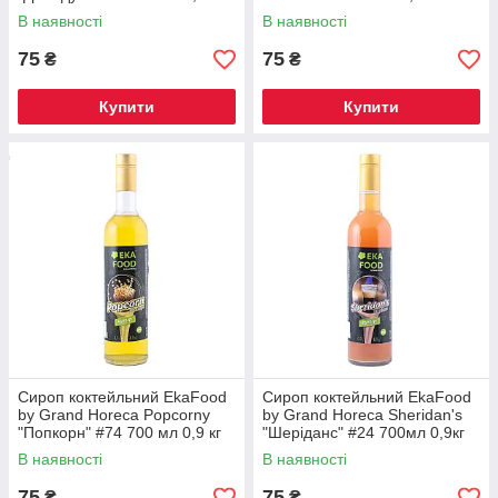
СКЛО
СКЛО
В наявності
В наявності
75
75
₴
₴
Купити
Купити
Сироп коктейльний EkaFood
Сироп коктейльний EkaFood
by Grand Horeca Popcorny
by Grand Horeca Sheridan's
"Попкорн" #74 700 мл 0,9 кг
"Шеріданс" #24 700мл 0,9кг
СКЛО
СКЛО
В наявності
В наявності
75
75
₴
₴