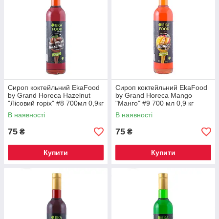
Сироп коктейльний EkaFood
Сироп коктейльний EkaFood
by Grand Horeca Hazelnut
by Grand Horeca Mango
"Лісовий горіх" #8 700мл 0,9кг
"Манго" #9 700 мл 0,9 кг
СКЛО
СКЛО
В наявності
В наявності
75
75
₴
₴
Купити
Купити