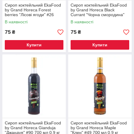
Сироп коктейльний EkaFood
Сироп коктейльний EkaFood
by Grand Horeca Forest
by Grand Horeca Black
berries "Лісові ягоди" #26
Currant "Чорна смородина"
700мл 0,9кг СКЛО
#2 700 мл 0,9 кг СКЛО
В наявності
В наявності
75
75
₴
₴
Купити
Купити
Сироп коктейльний EkaFood
Сироп коктейльний EkaFood
by Grand Horeca Gianduja
by Grand Horeca Maple
"Джандуя" #90 700 мл 0,9 кг
"Клен" #49 700 мл 0,9 кг