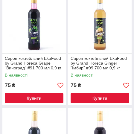
Сироп коктейльний EkaFood
Сироп коктейльний EkaFood
by Grand Horeca Grape
by Grand Horeca Ginger
"Виноград" #91 700 мл 0,9 кг
"Імбир" #99 700 мл 0,9 кг
СКЛО
СКЛО
В наявності
В наявності
75
75
₴
₴
Купити
Купити