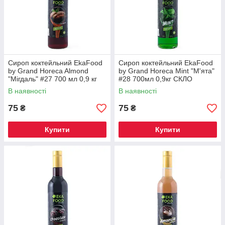
Сироп коктейльний EkaFood
Сироп коктейльний EkaFood
by Grand Horeca Almond
by Grand Horeca Mint "М'ята"
"Мігдаль" #27 700 мл 0,9 кг
#28 700мл 0,9кг СКЛО
СКЛО
В наявності
В наявності
75
75
₴
₴
Купити
Купити