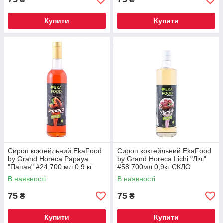
Купити
Купити
Сироп коктейльний EkaFood
Сироп коктейльний EkaFood
by Grand Horeca Papaya
by Grand Horeca Lichi "Лічі"
"Папая" #24 700 мл 0,9 кг
#58 700мл 0,9кг СКЛО
СКЛО
В наявності
В наявності
75
75
₴
₴
Купити
Купити