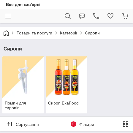
Все для кав'ярні
Товари та послуги
Категорії
Сиропи
Сиропи
Помпи для
Сироп EkaFood
сиропів
Сортування
0
Фільтри