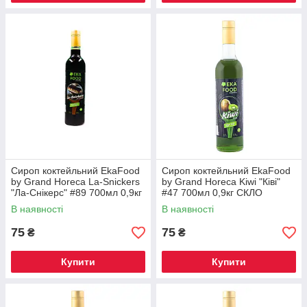
Сироп коктейльний EkaFood
Сироп коктейльний EkaFood
by Grand Horeca La-Snickers
by Grand Horeca Kiwi "Ківі"
"Ла-Снікерс" #89 700мл 0,9кг
#47 700мл 0,9кг СКЛО
СКЛО
В наявності
В наявності
75
75
₴
₴
Купити
Купити