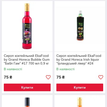
Сироп коктейльний EkaFood
Сироп коктейльний EkaFood
by Grand Horeca Bubble Gum
by Grand Horeca Irish liquor
"Бабл Гам" #17 700 мл 0,9 кг
"Ірландський лікер" #24
СКЛО
700мл 0,9кг СКЛО
В наявності
В наявності
75
75
₴
₴
Купити
Купити