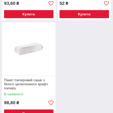
93,60
52
₴
₴
Купити
Купити
Пакет паперовий саше з
білого целюлозного крафт
паперу
270*80*50мм(щільність 50г/
В наявності
м2)(Арт
98,80
₴