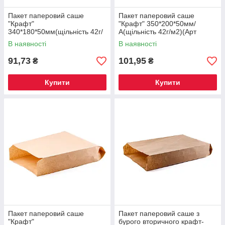
Пакет паперовий саше
Пакет паперовий саше
"Крафт"
"Крафт" 350*200*50мм/
340*180*50мм(щільність 42г/
А(щільність 42г/м2)(Арт
м2)(Арт СШ005)(100шт/уп)
СШ006)(100шт/уп)(2000шт/
В наявності
В наявності
(1500шт/ящ)
ящ)
91,73
101,95
₴
₴
Купити
Купити
Пакет паперовий саше
Пакет паперовий саше з
"Крафт"
бурого вторичного крафт-