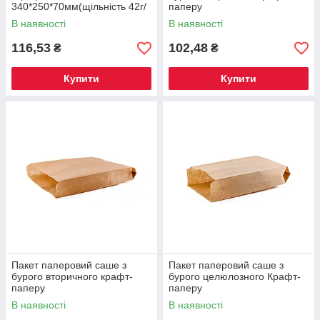
340*250*70мм(щільність 42г/
паперу
м2))(Арт СШ007)(100шт/уп)
360*220*50мм(щільність 40г/
В наявності
В наявності
(2000шт/ящ)
м2)(Арт
116,53
102,48
₴
₴
Купити
Купити
Пакет паперовий саше з
Пакет паперовий саше з
бурого вторичного крафт-
бурого целюлозного Крафт-
паперу
паперу
310*200*50мм(щільність 40г/
310*160*60мм(щільність 40г/
В наявності
В наявності
м2)(Арт
м2)(Арт