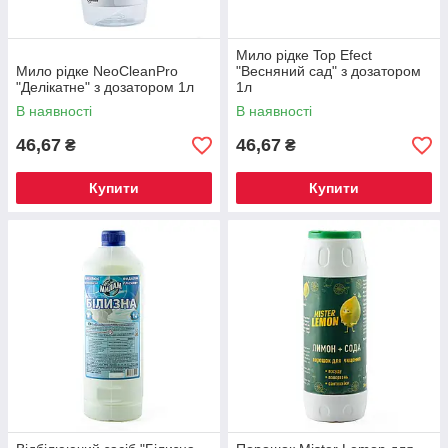
Мило рідке Top Efect
Мило рідке NeoCleanPro
"Весняний сад" з дозатором
"Делікатне" з дозатором 1л
1л
В наявності
В наявності
46,67
46,67
₴
₴
Купити
Купити