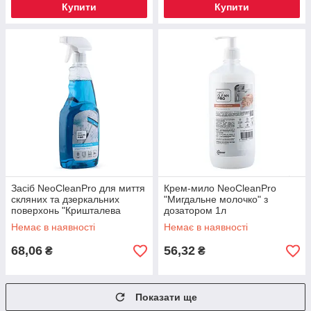
Купити
Купити
Засіб NeoCleanPro для миття
Крем-мило NeoCleanPro
скляних та дзеркальних
"Мигдальне молочко" з
поверхонь "Кришталева
дозатором 1л
свіжість" розпилювач 750мл
Немає в наявності
Немає в наявності
68,06
56,32
₴
₴
Показати ще