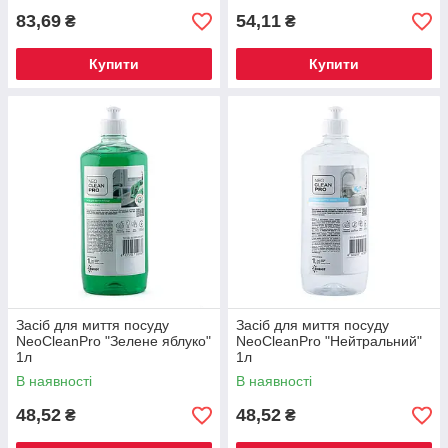
83,69
54,11
₴
₴
Купити
Купити
Засіб для миття посуду
Засіб для миття посуду
NeoCleanPro "Зелене яблуко"
NeoCleanPro "Нейтральний"
1л
1л
В наявності
В наявності
48,52
48,52
₴
₴