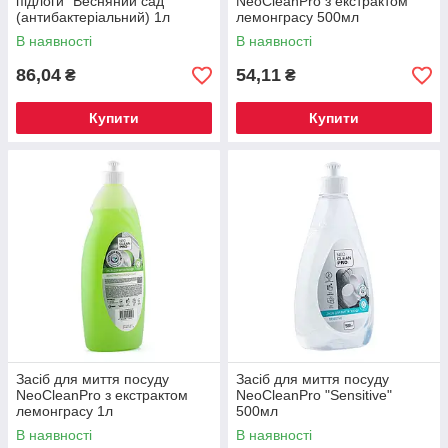
підлоги "Весняний сад"
NeoCleanPro з екстрактом
(антибактеріальний) 1л
лемонграсу 500мл
В наявності
В наявності
86,04
54,11
₴
₴
Купити
Купити
Засіб для миття посуду
Засіб для миття посуду
NeoCleanPro з екстрактом
NeoCleanPro "Sensitive"
лемонграсу 1л
500мл
В наявності
В наявності