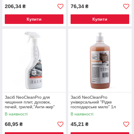
206,34
76,34
₴
₴
Купити
Купити
Засіб NeoCleanPro для
Засіб NeoCleanPro
чищення плит, духовок,
універсальний "Рідке
печей, грилей,"Анти-жир"
господарське мило" 1л
рідкий, лужний, розпилювач
В наявності
В наявності
500мл
68,95
45,21
₴
₴