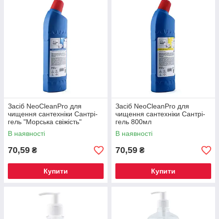
Засіб NeoCleanPro для
Засіб NeoCleanPro для
чищення сантехніки Сантрі-
чищення сантехніки Сантрі-
гель "Морська свіжість"
гель 800мл
800мл
В наявності
В наявності
70,59
70,59
₴
₴
Купити
Купити