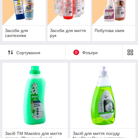
Засоби для
Засоби для миття
Побутова хімія
сантехніки
рук
Сортування
0
Фільтри
Засіб ТМ Маestro для миття
Засіб для миття посуду