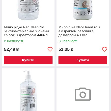
Мило рідке NeoCleanPro
Мило-піна NeoCleanPro з
"Антибактеріальне з іонами
екстрактом бавовни з
срібла" з дозатором 440мл
дозатором 400мл
В наявності
В наявності
52,49
51,35
₴
₴
Купити
Купити