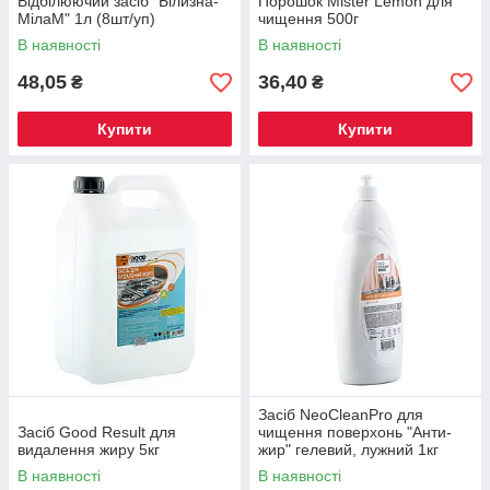
Відбілюючий засіб "Білизна-
Порошок Mister Lemon для
МілаМ" 1л (8шт/уп)
чищення 500г
В наявності
В наявності
48,05
36,40
₴
₴
Купити
Купити
Засіб NeoCleanPro для
Засіб Good Result для
чищення поверхонь "Анти-
видалення жиру 5кг
жир" гелевий, лужний 1кг
В наявності
В наявності