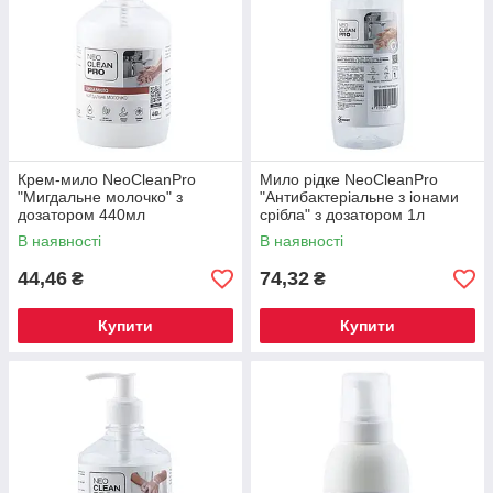
Крем-мило NeoCleanPro
Мило рідке NeoCleanPro
"Мигдальне молочко" з
"Антибактеріальне з іонами
дозатором 440мл
срібла" з дозатором 1л
В наявності
В наявності
44,46
74,32
₴
₴
Купити
Купити